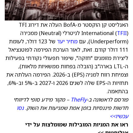
האנליסט קן הוקסטר מ-BofA העלה את דירוג TFI
TFII
International (
) לניטרלי (Neutral) ממכירה
(Underperform), עם
מחיר יעד
של 123 דולר, לעומת
111 דולר קודם. זאת, לאור הערכת הפירמה לפוטנציאל
ליצירת מזומנים "חזקה", שיפור תפעולי נקודתי בפעילות
ה-LTL בארה"ב (הובלה בפחות ממשאיות מלאות),
וצמיחת רווח למניה (EPS) ב-2026. הפירמה העלתה את
תחזיות ה-EPS שלה לשנים 2026 ו-2027 ב-5% וב-6%,
בהתאמה.
פורסם לראשונה ב-
TheFly
– מקור מידע סופי לדיווחי
חדשות פיננסיות בזמן אמת שמניעות את השוק.
נסו
עכשיו>>
ראו את המניות המובילות שמומלצות על ידי
אנליסטים >>