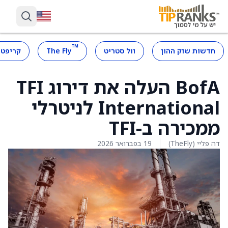
™
חדשות שוק ההון
וול סטריט
The Fly
קריפטו
BofA העלה את דירוג TFI
International לניטרלי
ממכירה ב-TFI
דה פליי (TheFly)
19 בפברואר 2026