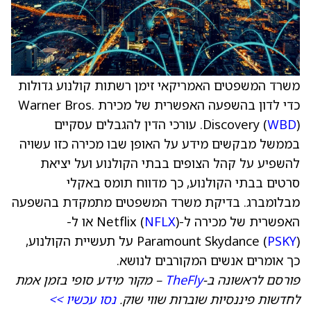
משרד המשפטים האמריקאי זימן רשתות קולנוע גדולות
כדי לדון בהשפעה האפשרית של מכירת Warner Bros.
WBD
Discovery (
). עורכי הדין להגבלים עסקיים
בממשל מבקשים מידע על האופן שבו מכירה כזו עשויה
להשפיע על קהל הצופים בבתי הקולנוע ועל יציאת
סרטים בבתי הקולנוע, כך מדווח תומס באקלי
מבלומברג. בדיקת משרד המשפטים מתמקדת בהשפעה
האפשרית של מכירה ל-Netflix (
NFLX
) או ל-
PSKY
Paramount Skydance (
) על תעשיית הקולנוע,
כך אומרים אנשים המקורבים לנושא.
פורסם לראשונה ב-
TheFly
– מקור מידע סופי בזמן אמת
לחדשות פיננסיות שוברות שווי שוק.
נסו עכשיו >>