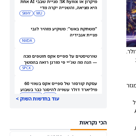
מיקרון או SK hynix: מניית שבבי AI אחת
היא מציאה, והשנייה יקרה מדי
SKHY
MU
"משחקת באש": משקיע מזהיר לגבי
מניית אנבידיה
NVDA
 הקונצנזוס הייתה 779.94 מיליון דולר.
שורטיסטים על ספייס אקס חוטפים מכה
— הנה מה שג'יי פי מורגן רואה בהמשך
SPCX
עסקת קורסור של ספייס אקס בשווי 60
שלנו במגזר
מיליארד דולר עשויה להיסגר כבר בשבוע
הבא… אבל המותג Cursor עלול להיעלם
SPCX
PC:CURSO
עוד בחדשות השוק >
יקף של
AI-na
מניית מעקב? ג'פריס גרופ שוקלת את
הספקולציות על מיזוג בין SpaceX
הכי נקראות
לטסלה
JEF
SPCX