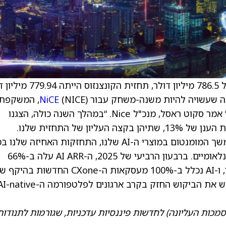
החברה מדווחת על הכנסות רבעון רביעי (Q4) של 786.5 מיליון דולר, תחזית
שנה שעשויה להיות משנה-משחק עבור
NiCE
(NICE), המשקפת
ביצוע ממושמע והאצה במומנטום בתחום ה-AI,” אמר סקוט ראסל, מנכ"ל Nice. “במהלך השנה כולה, הצגנו
צמיחה כוללת בהכנסות של 8% וצמיחה בהכנסות הענן של 13%, שתיהן בקצה העליון של התחזית שלנו.
הצמיחה החזקה בהכנסות הענן הונעה על ידי המשך המומנטום במוצרי ה-AI שלנו, התחזקות האחיזה 
הארגונים הגדולים, וביצועים חזקים בשווקים הבינלאומיים. ברבעון הרביעי של 2025, ה-AI ARR עלה ב-66%
בהשוואה לשנה שעברה והגיע ל-328 מיליון דולר, ו-AI נכלל ב-100% מעסקאות ה-CXone החדשות בה
שבע ספרות במהלך שנת 2025 כולה, מה שמדגיש את הביקוש החזק בקרב ארגונים לפלטפורמה ה-tive
מכות העליונה) לחדשות פיננסיות עדכניות, שגורמות לתנודות