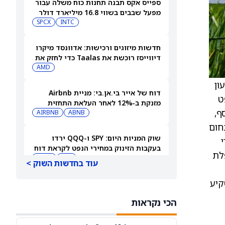
ספייס אקס תבנה תחנות כוח משלה עבור
מפעל שבבים בשווי 16.8 מיליארד דולר
SPCX
INTC
חדשות מיזוגים ורכישות: אדוונסד מיקרו
דיווייסז רוכשת את Taalas כדי לחזק את
מהלך ה-AI inference שלה
AMD
 דולר. “הרבעון
דוח של אייר בי.אן.בי: מניית Airbnb
ט
מזנקת ב-12% לאחר העלאת התחזית
ף,
AIRBNB
ABNB
חום
שוק המניות היום: SPY ו-QQQ ירדו
בעקבות הזינוק במחירי הנפט לקראת דוח
לת
התעסוקה המרכזי
DIA
QQQ
עוד בחדשות השוק >
להשקיע
תשכחו לרגע מספייס אקס (SPCX): שתי
מניות חלל נוספות צפויות לפרסם דוחות
הכי נקראות
ב-10 באוגוסט
ASTS
RKLB