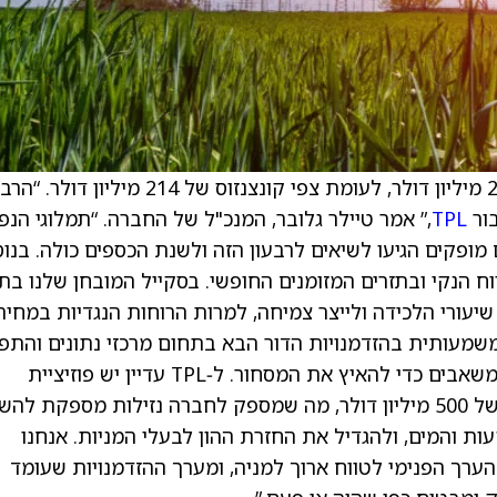
מדווחת על הכנסות רבעון רביעי (Q4) של 211.58 מיליון דולר, לעומת צפי קונצנזוס של 214 מיליון
TPL
,” אמר טיילר גלובר, המנכ"ל של החברה. “תמלוגי הנפ
 מופקים הגיעו לשיאים לרבעון הזה ולשנת הכספים כולה. בנוס
ח הנקי ובתזרים המזומנים החופשי. בסקייל המובחן שלנו בת
יעורי הלכידה ולייצר צמיחה, למרות הרוחות הנגדיות במחירי
שמעותית בהזדמנויות הדור הבא בתחום מרכזי נתונים והתפ
מים מופקים, ואנחנו מתכננים להמשיך להקצות משאבים כדי להאיץ את המסחור. ל‑TPL עדיין יש פוזיציית
מזומנים נטו ומסגרת אשראי מלאה ולא מנוצלת של 500 מיליון דולר, מה שמספק לחברה נזילות מספקת 
ות והמים, ולהגדיל את החזרת ההון לבעלי המניות. אנחנו
ערך הפנימי לטווח ארוך למניה, ומערך ההזדמנויות שעומד