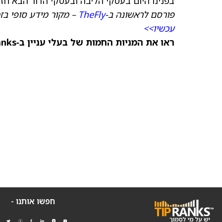
בפנינו היום בעסקי הליבה ובעסקי הדור הבא חז
פורסם לראשונה ב‑
TheFly
– מקור מידע סופי בז
עכשיו>>
ראו את המניות החמות של בעלי עניין ב‑TipRanks >>
חפשו אותנו -