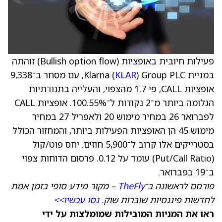
פעילות חיובית באופציות (Bullish option flow) זוהתה
במניית Klarna (
KLAR
) Group PLC, עם מסחר ב־9,338
אופציות CALL, פי 1.7 מהצפוי, והעלייה בתנודתיות
הגלומה ביותר מ־2 נקודות ל־100.55%. אופציות CALL
לפברואר 26 במחיר מימוש 20 ולאפריל 27 במחיר
מימוש 45 הן האופציות הפעילות ביותר, והמחזור הכולל
בסטרייקים אלו קרוב ל־5,900 חוזים. יחס פוט/קול
(Put/Call Ratio) עומד על 0.12. פרסום הדוחות צפוי
ב־19 בפברואר.
פורסם לראשונה ב־
TheFly
– מקור מידע סופי בזמן אמת
לחדשות פיננסיות שוברות שוק.
נסו עכשיו>>
ראו את המניות המובילות שמומלצות על ידי