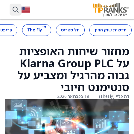
™
חדשות שוק ההון
וול סטריט
The Fly
קריפטו
מחזור שיחות האופציות
על Klarna Group PLC
גבוה מהרגיל ומצביע על
סנטימנט חיובי
דה פליי (TheFly)
18 בפברואר 2026