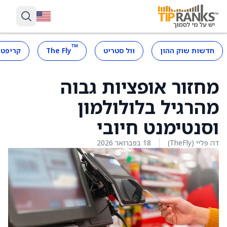
™
חדשות שוק ההון
וול סטריט
The Fly
קריפטו
מחזור אופציות גבוה
מהרגיל בלולולמון
וסנטימנט חיובי
דה פליי (TheFly)
18 בפברואר 2026