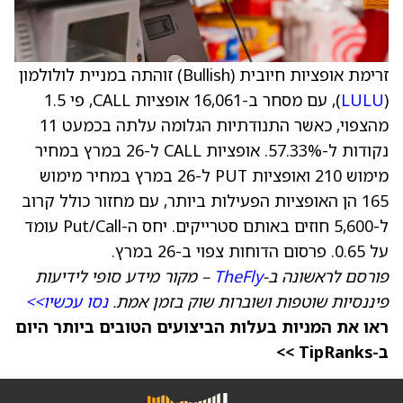
זרימת אופציות חיובית (Bullish) זוהתה במניית לולולמון
(
LULU
), עם מסחר ב-16,061 אופציות CALL, פי 1.5
מהצפוי, כאשר התנודתיות הגלומה עלתה בכמעט 11
נקודות ל-57.33%. אופציות CALL ל-26 במרץ במחיר
מימוש 210 ואופציות PUT ל-26 במרץ במחיר מימוש
165 הן האופציות הפעילות ביותר, עם מחזור כולל קרוב
ל-5,600 חוזים באותם סטרייקים. יחס ה-Put/Call עומד
על 0.65. פרסום הדוחות צפוי ב-26 במרץ.
פורסם לראשונה ב-
TheFly
– מקור מידע סופי לידיעות
פיננסיות שוטפות ושוברות שוק בזמן אמת.
נסו עכשיו>>
ראו את המניות בעלות הביצועים הטובים ביותר היום
ב-TipRanks >>