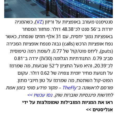
סנטימנט מעורב באופציות על וריזון (
VZ
), כשהמניה
יורדת ב־56 סנט לכ־48.38 דולר. מחזור המסחר
באופציות נמוך יחסית, עם 31 אלף חוזים שנסחרו, כאשר
נפח אופציות הרכש (calls) גבוה מנפח אופציות המכירה
(puts), ליחס פוט/קול של 0.77, לעומת רמה טיפוסית
סביב 0.79. התנודתיות הגלומה (IV30) ירדה ב־0.81
לכ־20.39, והיא מעל החציון ל־52 שבועות, מה שמרמז
על תנועת מחיר יומית צפויה של 0.62 דולר. עקום
הפוט-קול השתטח, מה שמרמז על טון חיובי מתון.
פורסם לראשונה ב־
TheFly
– מקור מידע סופי בזמן אמת
לחדשות פיננסיות שוברות שוק.
נסו עכשיו >>
ראו את המניות המובילות שמומלצות על ידי
אנליסטים >>