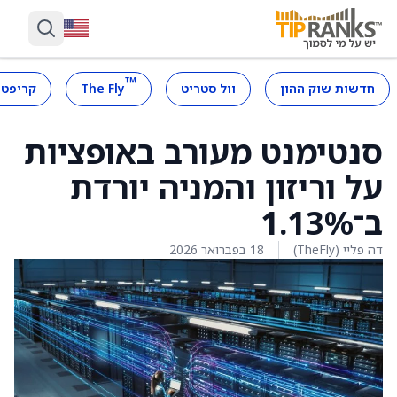
™
חדשות שוק ההון
וול סטריט
The Fly
קריפטו
סנטימנט מעורב באופציות
על וריזון והמניה יורדת
ב־1.13%
דה פליי (TheFly)
18 בפברואר 2026