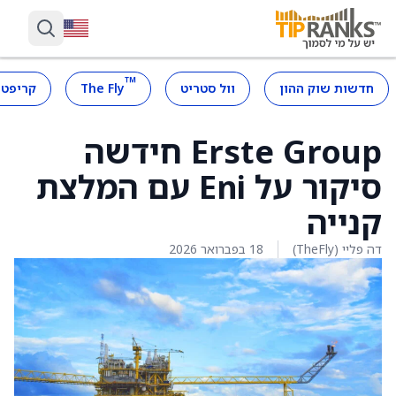
™
חדשות שוק ההון
וול סטריט
The Fly
קריפטו
Erste Group חידשה
סיקור על Eni עם המלצת
קנייה
דה פליי (TheFly)
18 בפברואר 2026