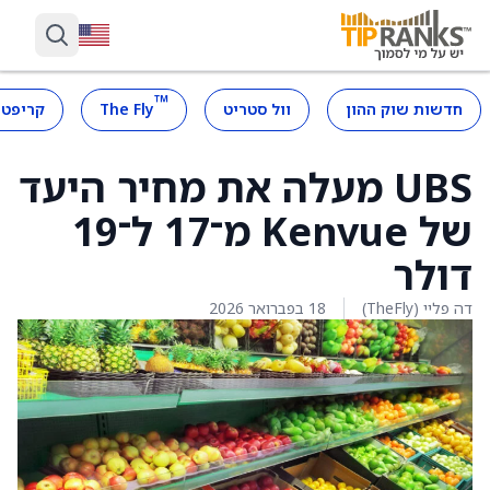
™
חדשות שוק ההון
וול סטריט
The Fly
קריפטו
UBS מעלה את מחיר היעד
של Kenvue מ־17 ל־19
דולר
דה פליי (TheFly)
18 בפברואר 2026