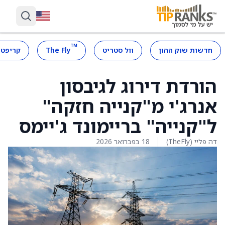
™
חדשות שוק ההון
וול סטריט
The Fly
קריפטו
הורדת דירוג לגיבסון
אנרג'י מ"קנייה חזקה"
ל"קנייה" בריימונד ג'יימס
דה פליי (TheFly)
18 בפברואר 2026