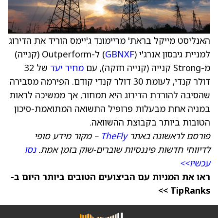
האנליסט מייקל בראת' מריימונד ג'יימס הוריד את הדירוג
למניית גיבסון אנרג'י (
GBNXF
) ל-Outperform (קנייה)
מ-Strong קנייה (קנייה חזקה), עם
מחיר יעד
של 32
דולר קנדי, לעומת 30 דולר קנדי קודם. הפירמה מסבירה
שהסיבה להורדת הדירוג היא תמחור, אך ממשיכה לראות
במניה אחת מבעלות פרופיל התשואה המתואמת-סיכון
הטובות ביותר בקבוצת ההשוואה.
פורסם לראשונה באתר
TheFly
– מקור מידע סופי
לדיווחי חדשות פיננסיות שוברים-שוק בזמן אמת.
נסו
עכשיו>>
ראו את המניות עם הביצועים הטובים ביותר היום ב-
TipRanks >>