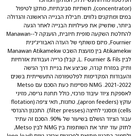
(concentrator), תשתיות סביבתיות, מתקן לטיפול
במים ומתקנים נלווים. חבילת הבנייה הראשונה והגדולה
ביותר, שתשיק את פעילויות הבנייה לאחר הגעה
להחלטת השקעה סופית חיובית, הוענקה ל-Manawan-
Fournier, מיזם משותף של העדה האבוריג'ינית
Atikamekw בין מועצת השבט Manawan Atikamekw
לבין L. Fournier & Fils, קבלן כרייה ועבודות אזרחיות
ותיק במזרח קנדה, שביצע את בניית דרך הגישה
והעבודות המקדימות לפלטפורמה התעשייתית בשנים
2021-2022. NMG מסיימת כעת הסכם עם Metso
לאספקת ציוד עיבוד מרכזי, כולל תחנת גריסה, מזיני
עוקץ (apron feeders), טחנות, תאי ציפה (flotation
cells) ומסנני לחיצה (filter presses). התכנון ההנדסי
עבור הציוד הושלם בשיעור של 90%. הסכם זה עתיד
לחזק עוד יותר את השותפות בין NMG לבין Metso,
ולתמוך בתכנון מתואם לפריטים ארוכי-טווח (long-lead