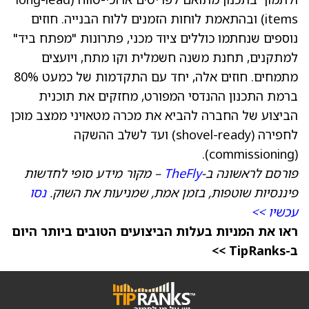
items) ובהתאמת לוחות הזמנים ללוח הבנייה. חוזים
נוספים שנחתמו כוללים ציוד מכני, פתרונות "מפתח ביד"
למתקנים, תחנת משנה חשמלית וקו מתח, ויועצים
מתמחים. חוזים אלה, יחד עם התקדמות של כמעט 80%
ברמת התכנון ההנדסי המפורט, מחזקים את תוכנית
הביצוע של החברה להביא את מכרה מטאויני ממצב מוכן
לחפירה (shovel-ready) ועד לשלב ההשקה
(commissioning).
פורסם לראשונה ב-
TheFly
– מקור מידע סופי לחדשות
פיננסיות שוטפות, בזמן אמת, שמניעות את השוק.
נסו
עכשיו >>
ראו את המניות בעלות הביצועים הטובים ביותר היום
ב-TipRanks >>