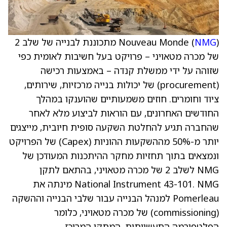
NMG
Nouveau Monde (
) מתכוננת לבנייה של שלב 2
של מכרה מטאויני – פרויקט בעל חשיבות לאומית כפי
שזוהה על ידי ממשלת קנדה – באמצעות רכישה
(procurement) של יכולות בנייה מרכזיות, שירותים,
ציוד וחומרים. חוזים משמעותיים שהוענקו במהלך
החודשים האחרונים, עם הוראות לביצוע מלא לאחר
שהחברה תגיע להחלטת השקעה סופית חיובית, מייצגים
יותר מ-50% מההשקעות ההוניות (Capex) של הפרויקט
ונמצאים בתוך תחזיות מחקר ההיתכנות המעודכן של
NMG לשלב 2 של מכרה מטאויני, בהתאם לתקן
National Instrument 43-101. NMG מינתה את
Pomerleau למנהל הבנייה עבור שלבי הבנייה וההשקה
(commissioning) של מכרה מטאויני, כלומר
הפלטפורמה התעשייתית, המתקן המרוכז