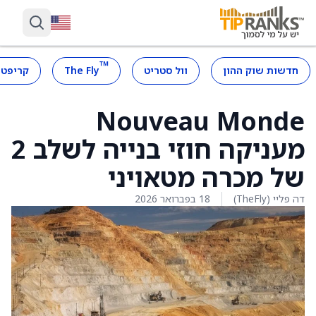
™
חדשות שוק ההון
וול סטריט
The Fly
קריפטו
Nouveau Monde
מעניקה חוזי בנייה לשלב 2
של מכרה מטאויני
דה פליי (TheFly)
18 בפברואר 2026