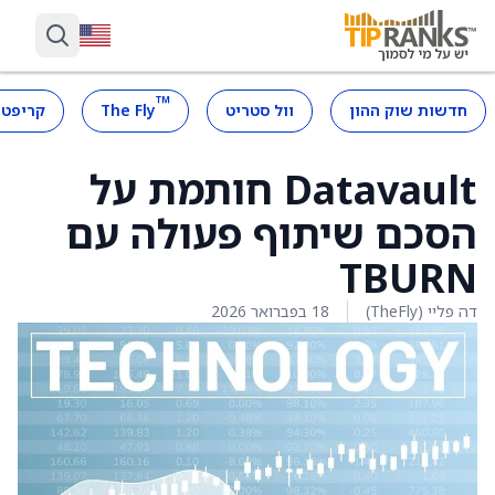
™
חדשות שוק ההון
וול סטריט
The Fly
קריפטו
Datavault חותמת על
הסכם שיתוף פעולה עם
TBURN
דה פליי (TheFly)
18 בפברואר 2026