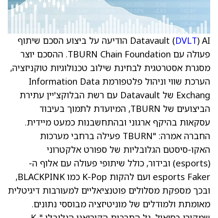
DVLT
Datavault (
) AI הודיעה על ביצוע הסכם שיתוף
פעולה עם TBURN Chain Foundation. ההסכם יוצר
מסגרת אסטרטגית לבחינת שילוב טכנולוגיות טוקניזציה,
הערכת שווי וניהול פלטפורמת Information Data
Exchang של Datavault עם רשת הבלוקצ'יין עתירת
הביצועים של TBURN, המיועדת לתמוך בעיבוד
עסקאות בהיקף ארגוני ובהתחשבנות כמעט מיידית.
החברה אמרה: "TBURN פעילה ברחבי מערכות
האקו-סיסטם הגלובליות של ספורט אלקטרוני
(esports) ובידור, כולל שיתופי פעולה עם אלוף ה-
esports Faker ועם להקות K-Pop כמו BLACKPINK,
ובכך מספקת מסלולים פוטנציאליים למעורבות דיגיטלית
מאומתת ולמודלים של מוניטיזציה מבוססי נתונים.
שמקורו בסיאול, גל התרבות הקוריאני הגלובלי "K-