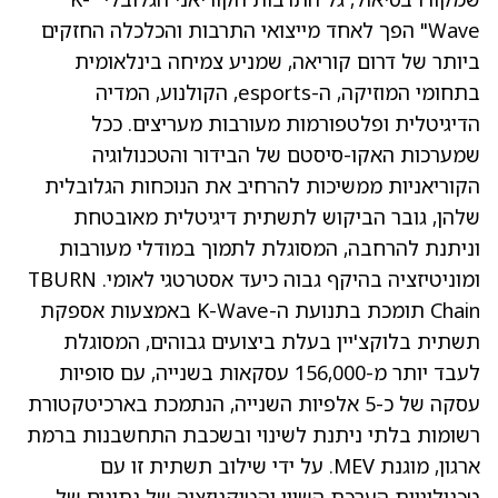
Wave" הפך לאחד מייצואי התרבות והכלכלה החזקים
ביותר של דרום קוריאה, שמניע צמיחה בינלאומית
בתחומי המוזיקה, ה-esports, הקולנוע, המדיה
הדיגיטלית ופלטפורמות מעורבות מעריצים. ככל
שמערכות האקו-סיסטם של הבידור והטכנולוגיה
הקוריאניות ממשיכות להרחיב את הנוכחות הגלובלית
שלהן, גובר הביקוש לתשתית דיגיטלית מאובטחת
וניתנת להרחבה, המסוגלת לתמוך במודלי מעורבות
ומוניטיזציה בהיקף גבוה כיעד אסטרטגי לאומי. TBURN
Chain תומכת בתנועת ה-K-Wave באמצעות אספקת
תשתית בלוקצ'יין בעלת ביצועים גבוהים, המסוגלת
לעבד יותר מ-156,000 עסקאות בשנייה, עם סופיות
עסקה של כ-5 אלפיות השנייה, הנתמכת בארכיטקטורת
רשומות בלתי ניתנת לשינוי ובשכבת התחשבנות ברמת
ארגון, מוגנת MEV. על ידי שילוב תשתית זו עם
טכנולוגיות הערכת השווי והטוקניזציה של נתונים של