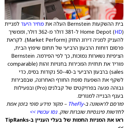
בית ההשקעות Bernstein העלה את
מחיר היעד
למניית
HD
Home Depot (
) ל-381 דולר מ-362 דולר, וממשיך
להעניק למניה דירוג החזק (Market Perform). לקראת
פרסום דוחות הרבעון הרביעי של תחום שיפוץ הבית,
הציפיות נשארות נמוכות, כך לפי הפירמה. Bernstein
מוריד את תחזית המכירות בחנויות זהות (comparable
sales) ברבעון הרביעי ב-40–50 נקודות בסיס, כדי
לשקף את השפעת סופת החורף האחרונה, שבסבירות
גבוהה פגעה בפרויקטים של קבלנים (Pro) ובפעילות
בענף הבנייה למגורים.
פורסם לראשונה ב-
TheFly
– מקור מידע סופי בזמן אמת
לחדשות פיננסיות שוברות שוק.
נסו עכשיו >>
ראו את המניות החמות של בעלי העניין ב-TipRanks
>>