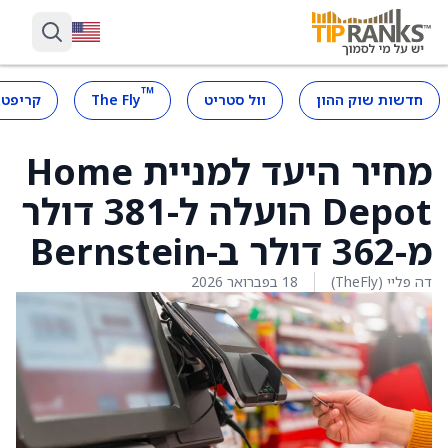
™
חדשות שוק ההון
וול סטריט
The Fly
קריפטו
מחיר היעד למניית Home
Depot הועלה ל-381 דולר
מ-362 דולר ב-Bernstein
דה פליי (TheFly)
18 בפברואר 2026