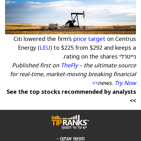
Citi lowered the firm’s
price target
on Centrus
Energy (
LEU
) to $225 from $292 and keeps a
נייטרלי rating on the shares.
Published first on
TheFly
– the ultimate source
for real-time, market-moving breaking financial
news.
Try Now>>
See the top stocks recommended by analysts
>>
חפשו אותנו -