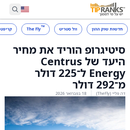
™
חדשות שוק ההון
וול סטריט
The Fly
קריפטו
סיטיגרופ הוריד את מחיר
היעד של Centrus
Energy ל־225 דולר
מ־292 דולר
דה פליי (TheFly)
18 בפברואר 2026