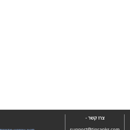
צרו קשר -
support@tipranks.com
תנאי שימוש
•
מדיניות