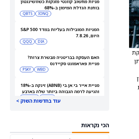
מניות מחשוב קוונטי מזנקות כשוושינגטון
בוחנת הגדלת המימון ב-68%
QBTS
IONQ
המניות המובילות בעליות במדד S&P 500
היום, 7.8.26
QQQ
DIA
לאספקת
האם העסקה בבריטניה מבשרת צרות?
 צריח שניתן
מניית פאראמונט סקיידנס
(NASDAQ:PSKY) עלתה בכל זאת
WBD
PSKY
מניית אייר בי.אן.בי (ABNB) זינקה ב-18%
ת
והגיעה לרמה הגבוהה ביותר שלה בארבע
שנים
ABNB
AIRBNB
עוד בחדשות השוק >
בורגר קינג (QSR) עוקפת את וונדי'ס
והופכת לרשת ההמבורגרים השנייה
הכי נקראות
בגודלה בארה"ב
MCD
QSR