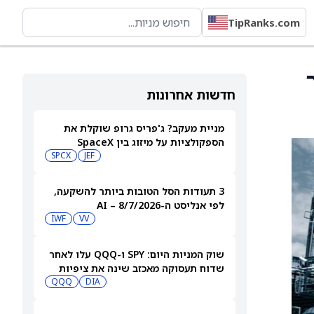
TipRanks.com
לר
חדשות אחרונות
מניית מעקב? ג'פריס גרופ שוקלת את
הספקולציות על מיזוג בין SpaceX
לטסלה
JEF
SPCX
3 תעודות הסל הטובות ביותר להשקעה,
לפי אנליסט ה-AI – 8/7/2026
IWF
VV
שוק המניות היום: SPY ו-QQQ עלו לאחר
שדוח תעסוקה מאכזב שינה את ציפיות
הריבית
DIA
QQQ