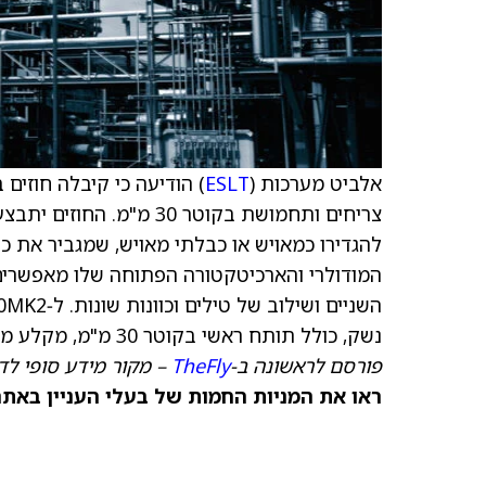
אלביט מערכות (
ESLT
להגדירו כמאויש או כבלתי מאויש, שמגביר את כ
המודולרי והארכיטקטורה הפתוחה שלו מאפשרים 
נשק, כולל תותח ראשי בקוטר 30 מ"מ, מקלע מקביל בקוטר 7.62 מ"מ וטילי נ"ט.
פורסם לראשונה ב-
TheFly
– מקור מידע סופי לד
ראו את המניות החמות של בעלי העניין באתר TipRanks >