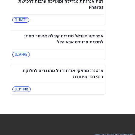
רציו אנרגיות מגדילה ומאריכה ערבות לרכישת
3 מניות דיבידנד אריסטוקרט בדירוג
Pharos
קנייה חזקה שכדאי לקנות עכשיו כדי
לקבל תשלום בספטמבר — 8/7/26
CVX
JNJ
IL:RATI
מניית פורד (NYSE:F) עולה, אך עולים
ספקות לגבי ה-Fathom
אפריקה ישראל מגורים קיבלה אישור מחוזי
F
לתכנית פרויקט אבא הלל
IL:AFRE
3 מניות ה-AI הטובות ביותר עם פוטנציאל
אפסייד של יותר מ-80%, לפי אנליסטים
INOD
AIOT
פרטנר: מחזיקי אג”ח ז’ וח’ מתנגדים לחלוקת
דיבידנד מיוחדת
סוכני AI ממשיכים לפרוץ לחברות, אבל
אף אחד לא יודע את מי לתבוע
IL:PTNR
PC:ANTPQ
META
האופציות של ASTS מתמחרות תנודה של
13.9% סביב הדוח – איך זה משתווה
להיסטוריה?
ASTS
 פרטיות
•
הצהרת נגישות