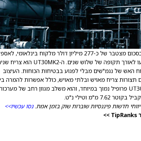
) הודיעה כי קיבלה חוזים בסכום מצטבר של כ-277 מיליון דולר מלקוח בינלאומי, 
צריחים ותחמושת בקוטר 30 מ"מ. החוזים יתבצעו לאורך תקופה של שלוש שנים. ה‑UT30MK2 הוא
וח האש של נגמ"שים מבלי לפגוע בבטיחות הכוחות. העיצוב
תצורות צריח מאויש ובלתי מאויש, כולל אפשרות להמרה בין
השניים ושילוב של טילים וכוונות שונות. ל‑UT30MK2 פרופיל נמוך במיוחד, והוא משלב מגוון רחב של מערכו
יווחי חדשות פיננסיות שוברות שוק בזמן אמת.
נסו עכשיו>>
>