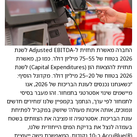
החברה מאשרת תחזית ל-Adjusted EBITDA לשנת
2026 בטווח של 55–75 מיליון דולר. כמו כן, מאשרת
תחזית להוצאות הון (Capital Expenditures) לשנת
2026 בטווח של 20–25 מיליון דולר. מקדונל הוסיף:
“כשאנחנו נכנסים לעונת הבריכות של 2026, אנו
מיישמים שינוי אסטרטגי בתמחור. זהו מעבר בסיסי
לתמחור לפי ערך, הנתמך בקמפיין שלנו ‘מחירים חדשים
ונמוכים, אותה איכות מעולה’ שיושק במקביל לפתיחת
עונת הבריכות. אסטרטגיה זו מציבה את הצוותים בשטח
בעמדה לנצל את בדיקת המים הייחודית שלנו,
AccuBlue(R) ב-10 נקודות, המאפשרת גישה ייעוצית