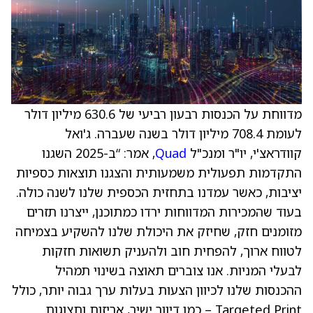
מדווחת על הכנסות רבעון רביעי של 630.6 מיליון דולר
לעומת 708.4 מיליון דולר בשנה שעברה. ג'ואל
קוודראצ'י, יו"ר ומנכ"ל
Quad
, אמר: “ב-2025 השגנו
התקדמות תפעולית משמעותית והצגנו תוצאות כספיות
יציבות, כאשר עמדנו בתחזית הכספית שלנו לשנה כולה.
בעוד שהמכירות המדווחות ירדו כמתוכנן, ייצרנו תזרים
מזומנים חזק, שחיזק את היכולת שלנו להשקיע בצמיחה
לטווח ארוך, להפחית חוב ולהעניק תשואות חזקות
לבעלי המניות. אנו צוברים תאוצה בשינוי תמהיל
ההכנסות שלנו לכיוון הצעות בעלות ערך גבוה יותר, כולל
Targeted Print – כמו דיוור ישיר, אריזות ותצוגות