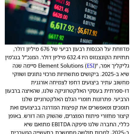
מדווחת על הכנסות רבעון רביעי של 676 מיליון דולר,
תחזיות הקונצנזוס היו 632.4 מיליון דולר. המנכ"ל בנג'מין
גליקליך אמר, “Element Solutions (
ESI
) סיימה שנה
שיא ב-2025. ביקושים מתשתיות מרכזי נתונים ושווקי
מחשוב עתיר ביצועים דחפו לצמיחה אורגנית
דו-ספרתית בעסקי האלקטרוניקה שלנו, שהאיצה ברבעון
הרביעי. פתרונות חומרי הגלם האלקטרוניים שלנו
תומכים ומאפשרים את קפיצות המדרגה בביצועים ואת
קיצור מחזורי פיתוח המוצרים, שהשוק הזה דורש. באופן
כללי, החברה שלנו סיפקה EBITDA מתואם שיא
ב-2025, למרות חולשה מתמשכת בתעשייה המערבית