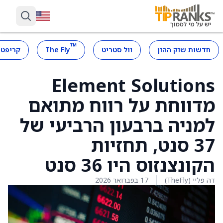
™
חדשות שוק ההון
וול סטריט
The Fly
קריפטו
Element Solutions
מדווחת על רווח מתואם
למניה ברבעון הרביעי של
37 סנט, תחזיות
הקונצנזוס היו 36 סנט
דה פליי (TheFly)
17 בפברואר 2026