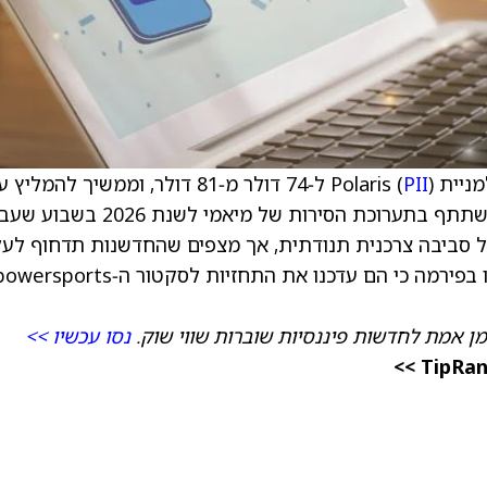
Polari (
PII
) ל‑74 דולר מ‑81 דולר, וממשיך להמליץ 
המניה בדירוג Equal Weight (החזק). לאחר שהשתתף בתערוכת הסירות של מיאמי לשנת 2026
יצרני הציוד המקורי (OEM) דיברו על סביבה צרכנית תנודתית, אך מצפים שהחדשנות תדחוף ל
בנתחי השוק כאשר הביקוש יתאושש. עוד הוסיפו בפירמה כי הם עדכנו את התחזיות לסקטור ה‑sports
מן אמת לחדשות פיננסיות שוברות שווי שוק.
נסו עכשיו >>