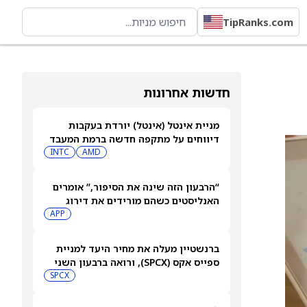
TipRanks.com
74
חדשות אחרונות
מניית אינטל (אינטל) יורדת בעקבות
דיווחים על מתקפה חדשה ברמת המעבד
INTC
AMD
“הרבעון הזה שינה את הסיפור,” אומרים
האנליסטים כשהם מורידים את דירוג
מניית AppLovin (APP) ומקצצים את
APP
מחיר היעד ביותר מ-35%
ברנשטיין מעלה את מחיר היעד למניית
ספייס אקס (SPCX), ורואה ברבעון השני
"חיובי נטו"
SPCX