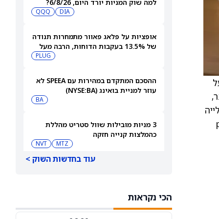
למה שוק המניות יורד היום, 6/8/26?
QQQ
DIA
אופציות על פלאג פאוור מתמחרות תנודה
של 13.5% בעקבות הדוחות, הרבה מעל
ההיסטוריה האחרונה
PLUG
ההסכם המתקדם במהירות עם SPEEA לא
על
עוזר למניית בואינג (NYSE:BA)
 בשבוע שעבר,
BA
עלייה
power
3 מניות מובילות שוול סטריט מהללת
כהמלצות קנייה חזקה
NVT
MTZ
עוד בחדשות השוק >
למה מניית הפני סטוק סקייקורפ סולר
גרופ (PN) עולה היום?
PN
הכי נקראות
סיכויי פולימרקט: האם [UAA], ‏[WEN] ו-