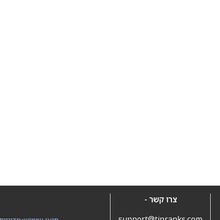
צרו קשר -
support@tipranks.com
תנאי שימוש
•
מדיניות