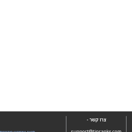
צרו קשר -
support@tipranks.com
תנאי שימוש
•
מדיניות