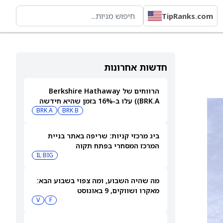
TipRanks.com
חדשות אחרונות
הרווחים של Berkshire Hathaway
(BRK.A) עלו ב-16% בזמן שהיא חידשה
BRK.B
רכישות עצמיות בהיקף של 4.5 מיליארד
BRK.A
דולר
ביג מרכזי קניות: שריפה באתר בניית
המרכז המסחרי בפתח תקוה
IL:BIG
מה שהיה השבוע, ומה צפוי בשבוע הבא:
מאקרו ושווקים, 9 באוגוסט
V
F