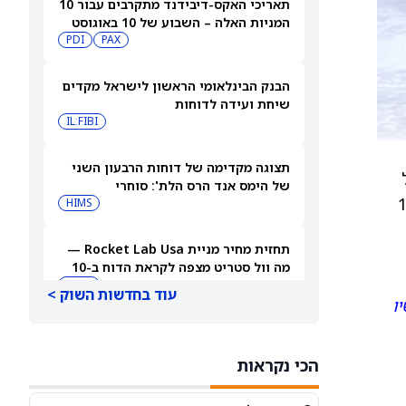
תאריכי האקס-דיבידנד מתקרבים עבור 10
המניות האלה – השבוע של 10 באוגוסט
PDI
PAX
2026
הבנק הבינלאומי הראשון לישראל מקדים
שיחת ועידה לדוחות
IL:FIBI
תצוגה מקדימה של דוחות הרבעון השני
ל
של הימס אנד הרס הלת': סוחרי
 סטיית התקן הגלומה (IV30) עלתה ב-1.7
האופציות נערכים לתנועה של 14.5%
HIMS
במניית HIMS
תחזית מחיר מניית Rocket Lab Usa —
מה וול סטריט מצפה לקראת הדוח ב-10
באוגוסט
RKLB
עוד בחדשות השוק >
ו
3 קרנות סל דיבידנד עם הכנסה גבוהה
שעוברות את רף התשואה של 8%
הכי נקראות
JEPQ
GPIQ