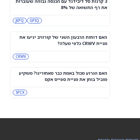
3 קרנות סל דיבידנד עם הכנסה גבוהה שעוברות
האם דוחות הרבעון השני של קורוויב
את רף התשואה של 8%
יניעו את מניית CRWV כלפי מעלה?
CRWV
JEPQ
GPIQ
האם הגרוע מכול באמת כבר מאחורינו?
משקיע מוביל בוחן את מניית ספייס אקס
האם דוחות הרבעון השני של קורוויב יניעו את
SPCX
מניית CRWV כלפי מעלה?
CRWV
מיקרון או SK hynix: מניית שבבי AI אחת
היא מציאה, והשנייה יקרה מדי
SKHY
MU
האם הגרוע מכול באמת כבר מאחורינו? משקיע
מוביל בוחן את מניית ספייס אקס
"משחקת באש": משקיע מזהיר לגבי
מניית אנבידיה
SPCX
NVDA
שורטיסטים על ספייס אקס חוטפים מכה
— הנה מה שג'יי פי מורגן רואה בהמשך
SPCX
 פרטיות
•
הצהרת נגישות