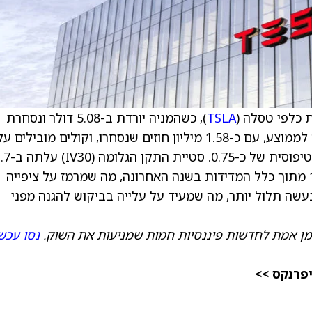
ת כלפי טסלה (
TSLA
), כשהמניה יורדת ב-5.08 דולר ונסחרת
סביב 412.36 דולר. מחזור האופציות דומה בערך לממוצע, עם כ-1.58 מיליון חוזים שנסחרו, וקולים מובילים ע
פני פוטים ביחס פוט/קול של 0.86, לעומת רמה טיפוסית של כ-0.75.
נקודות לכ-44.38, ברמה הנמוכה ביותר של 10% מתוך כלל המדידות בשנה האחרונה, מה שמרמז על ציפייה
 עקום הפוט-קול נעשה תלול יותר, מה שמעיד על עלייה בביקוש להגנה מפני
מן אמת לחדשות פיננסיות חמות שמניעות את השוק.
נסו עכשי
יפרנקס >>