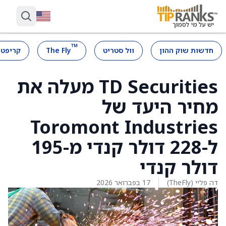
™
חדשות שוק ההון
וול סטריט
The Fly
קריפטו
TD Securities מעלה את
מחיר היעד של
Toromont Industries
ל-228 דולר קנדי מ-195
דולר קנדי
דה פליי (TheFly)
17 בפברואר 2026