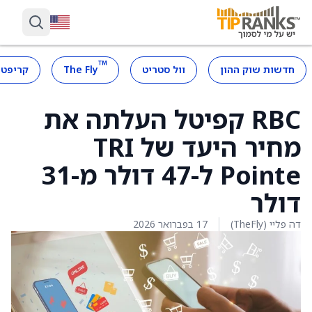
™
חדשות שוק ההון
וול סטריט
The Fly
קריפטו
RBC קפיטל העלתה את
מחיר היעד של TRI
Pointe ל-47 דולר מ-31
דולר
דה פליי (TheFly)
17 בפברואר 2026