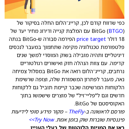
כפי שדווח קודם לכן, קרייג־הלום החלה בסיקור של
BTGO
BitGo (
) עם המלצת קנייה ודירוג מחיר יעד של
18 דולר
price target
הפירמה סבורה ש‑BitGo בנתה
פלטפורמת טכנולוגיה מקיפה שתתמוך במעבר לנכסים
דיגיטליים ותהיה מובילה בשוק המוסדי למשך שנים
קדימה. עם צוות הנהלה חזק ואישורים רגולטוריים
נרחבים, קרייג־הלום רואה את BitGo במסלול צמיחה
נאה, מעבר לפתרון המשמורת שלה, וצופה שרשימת
הלקוחות המרשימה שכבר קיימת תוביל גם ללקוחות
חדשים וגם ל"פליי־ויל" של מוצרים שישמשו בתוך
האקוסיסטם של BitGo.
פורסם לראשונה ב‑
TheFly
– מקור מידע סופי לידיעות
פיננסיות שוברות שוק בזמן אמת.
Try Now>>
ראו את המניות הלוהטות של בעלי העניין