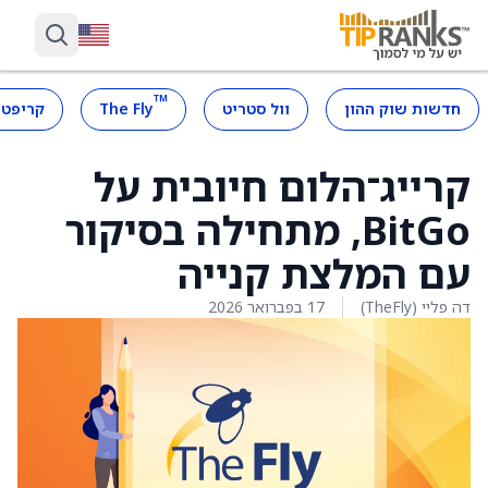
™
חדשות שוק ההון
וול סטריט
The Fly
קריפטו
קרייג־הלום חיובית על
BitGo, מתחילה בסיקור
עם המלצת קנייה
דה פליי (TheFly)
17 בפברואר 2026