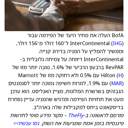
BofA העלה את מחיר היעד של הפירמה עבור
IHG
InterContinental (
) ל־160 דולר מ־156 דולר,
וממשיך להמליץ על המניה בדירוג קנייה.
InterContinental דיווחה על צמיחה גלובלית ב-
RevPAR ברבעון הרביעי של 1.6%, טובה יותר מזו של
H
Hilton (
) עם 0.5% ולא רחוקה מזו של Marriott
MAR
(
) עם 1.9%, למרות חשיפה נמוכה יותר לסגמנטים
הגבוהים בשרשרת המלונות, מציין האנליסט. הוא עדכן
מעט את תחזיות הפירמה ומדגיש שהמניה עדיין נסחרת
בדיסקאונט ביחס למקבילות שלה בארה"ב.
פורסם לראשונה ב-
TheFly
– מקור מידע סופי לחדשות
פיננסיות בזמן אמת שמניעות את השוק.
נסו עכשיו>>