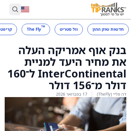
™
חדשות שוק ההון
וול סטריט
The Fly
קריפטו
בנק אוף אמריקה העלה
את מחיר היעד למניית
InterContinental ל־160
דולר מ־156 דולר
דה פליי (TheFly)
17 בפברואר 2026