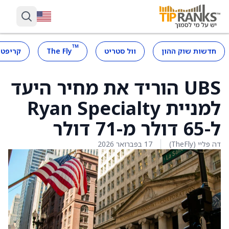
™
חדשות שוק ההון
וול סטריט
The Fly
קריפטו
UBS הוריד את מחיר היעד
למניית Ryan Specialty
ל-65 דולר מ-71 דולר
דה פליי (TheFly)
17 בפברואר 2026