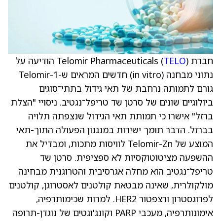
חברת Telomir Pharmaceuticals (
TELO
) הודיעה על
נתוני מבחנה (in vitro) חדשים המראים ש-Telomir-1
גורם לתמותה נרחבת של תאי גידול בתתי־סוגים
ביולוגיים שונים של סרטן שד טריפל־נגטיב. ניסויי "הצלת
ברזל" אישרו כי תמותת תאי הגידול שנצפתה תלויה
בברזל. הדבר תומך ישירות במנגנון הפעולה התוך-תאי
המוצע של Telomir-Zn לוויסות מתכות, ומבדיל את
ההשפעה מציטוטוקסיות לא ספציפית. סרטן שד
טריפל־נגטיב הוא מחלה אגרסיבית והטרוגנית מבחינה
מולקולרית, שאינה מבטאת קולטנים לאסטרוגן, קולטנים
לפרוגסטרון ורצפטור HER2. למרות שכימותרפיה,
אימונותרפיה, מעכבי PARP וקונג'וגטים של נוגדן-תרופה