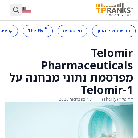
™
חדשות שוק ההון
וול סטריט
The Fly
קריפטו
Telomir
Pharmaceuticals
מפרסמת נתוני מבחנה על
Telomir-1
דה פליי (TheFly)
17 בפברואר 2026