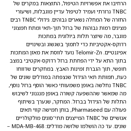
הרחיבו את אפשרויות הטיפול, התוצאות במקרים של
TNBC גרורתי ועמיד לטיפול עדיין מוגבלות, ושיעורי
החזרה של המחלה נשארים גבוהים. גידולי TNBC רבים
מציגים רמות גבוהות של ברזל תוך-תאי ומתח חמצוני
מוגבר, מה שיוצר תלות ביולוגית במתכות
רדוקס-אקטיביות כדי לתמוך בשגשוג ובשינויים
אפיגנטיים. Telomir-Zn נועד לווסת את מאזן המתכות
בתוך התא על ידי הפחתת ברזל רדוקס-אקטיבי במצב
חופשי, תוך הגברת זמינות האבץ. במחקרים שדווחו
כעת, תמותת תאי הגידול שנצפתה במודלים שונים של
TNBC נחלשה באופן משמעותי כאשר הוסף ברזל נוסף,
מה שמאשר שההשפעה קשורה באופן מנגנוני לשיבוש
התלות של הגידול בברזל. המחקר, שנערך בשיתוף
פעולה עם Pharmaseed, בוחן חמישה קווי תאים
אנושיים של TNBC המייצגים תתי־סוגים מולקולריים
שונים. עד כה הושלמו שלושה מודלים: MDA-MB-468 –