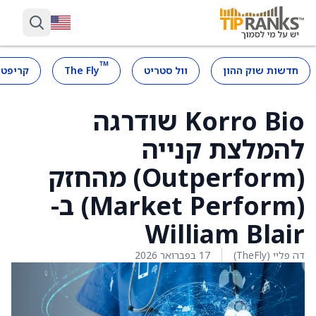
™
חדשות שוק ההון
וול סטריט
The Fly
קריפטו
Korro Bio שודרגה
להמלצת קנייה
(Outperform) מהחזק
(Market Perform) ב-
William Blair
דה פליי (TheFly)
17 בפברואר 2026