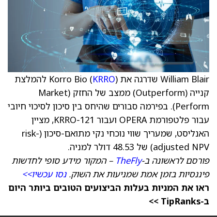
William Blair שדרגה את Korro Bio (
KRRO
) להמלצת
קנייה (Outperform) ממצב של החזק (Market
Perform). בפירמה סבורים שהיחס בין סיכון לסיכוי חיובי
עבור פלטפורמת OPERA ועבור KRRO-121, מציין
האנליסט, שמעריך שווי נוכחי נקי מתואם-סיכון (risk-
adjusted NPV) של 48.53 דולר למניה.
פורסם לראשונה ב-
TheFly
– המקור מידע סופי לחדשות
פיננסיות בזמן אמת שמניעות את השוק.
נסו עכשיו>>
ראו את המניות בעלות הביצועים הטובים ביותר היום
ב-TipRanks >>