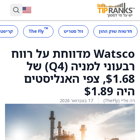
™
חדשות שוק ההון
וול סטריט
The Fly
קריפטו
Watsco מדווחת על רווח
רבעוני למניה (Q4) של
$1.68, צפי האנליסטים
היה $1.89
דה פליי (TheFly)
17 בפברואר 2026