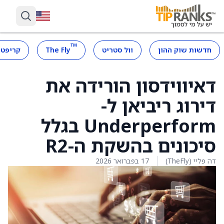
™
חדשות שוק ההון
וול סטריט
The Fly
קריפטו
דאיווידסון הורידה את
דירוג ריביאן ל-
Underperform בגלל
סיכונים בהשקת ה-R2
דה פליי (TheFly)
17 בפברואר 2026