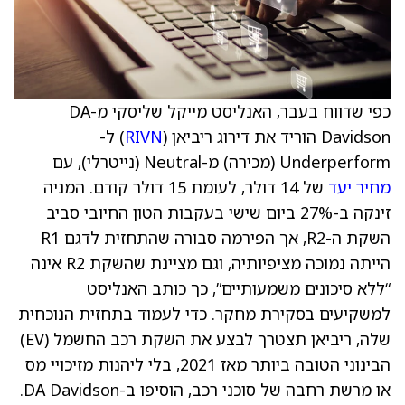
כפי שדווח בעבר, האנליסט מייקל שליסקי מ-DA
Davidson הוריד את דירוג ריביאן (
RIVN
) ל-
Underperform (מכירה) מ-Neutral (נייטרלי), עם
מחיר יעד
של 14 דולר, לעומת 15 דולר קודם. המניה
זינקה ב-27% ביום שישי בעקבות הטון החיובי סביב
השקת ה-R2, אך הפירמה סבורה שהתחזית לדגם R1
הייתה נמוכה מציפיותיה, וגם מציינת שהשקת R2 אינה
“ללא סיכונים משמעותיים”, כך כותב האנליסט
למשקיעים בסקירת מחקר. כדי לעמוד בתחזית הנוכחית
שלה, ריביאן תצטרך לבצע את השקת רכב החשמל (EV)
הבינוני הטובה ביותר מאז 2021, בלי ליהנות מזיכויי מס
או מרשת רחבה של סוכני רכב, הוסיפו ב-DA Davidson.