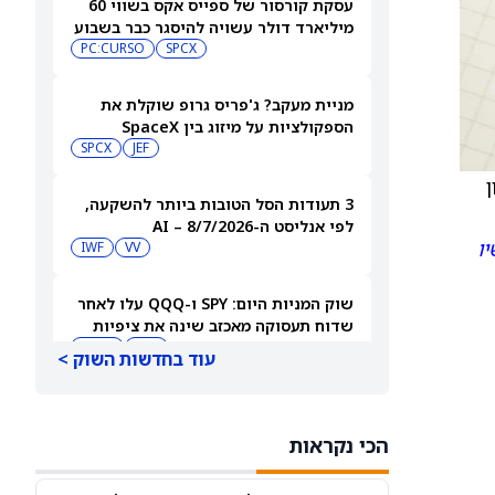
עסקת קורסור של ספייס אקס בשווי 60
מיליארד דולר עשויה להיסגר כבר בשבוע
הבא… אבל המותג Cursor עלול להיעלם
SPCX
PC:CURSO
מניית מעקב? ג'פריס גרופ שוקלת את
הספקולציות על מיזוג בין SpaceX
לטסלה
JEF
SPCX
800 מיליון
3 תעודות הסל הטובות ביותר להשקעה,
לפי אנליסט ה-AI – 8/7/2026
יו
IWF
VV
שוק המניות היום: SPY ו-QQQ עלו לאחר
שדוח תעסוקה מאכזב שינה את ציפיות
הריבית
DIA
QQQ
עוד בחדשות השוק >
מניות מחשוב קוונטי מזנקות כשוושינגטון
בוחנת הגדלת המימון ב-68%
הכי נקראות
QBTS
IONQ