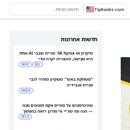
TipRanks.com
חדשות אחרונות
מיקרון או SK hynix: מניית שבבי AI אחת
היא מציאה, והשנייה יקרה מדי
SKHY
MU
"משחקת באש": משקיע מזהיר לגבי
מניית אנבידיה
NVDA
שורטיסטים על ספייס אקס חוטפים מכה
— הנה מה שג'יי פי מורגן רואה בהמשך
SPCX