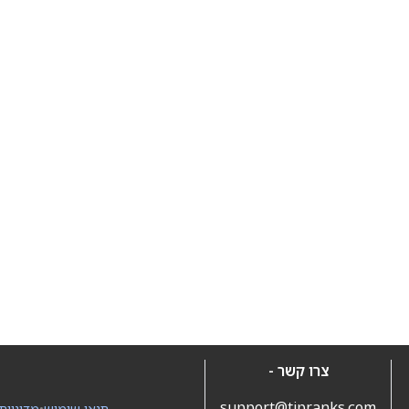
צרו קשר -
support@tipranks.com
תנאי שימוש
•
מדיניות