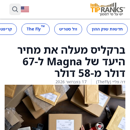
™
חדשות שוק ההון
וול סטריט
The Fly
קריפטו
ברקליס מעלה את מחיר
היעד של Magna ל-67
דולר מ-58 דולר
דה פליי (TheFly)
17 בפברואר 2026