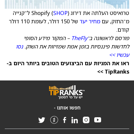
טרואיסט העלתה את דירוג Shopify (
SHOP
) ל־קנייה
מ־החזק, עם
מחיר יעד
של 150 דולר, לעומת 110 דולר
קודם.
פורסם לראשונה ב־
TheFly
– המקור מידע הסופי
לחדשות פיננסיות בזמן אמת שמזיזות את השוק.
נסו
עכשיו >>
ראו את המניות עם הביצועים הטובים ביותר היום ב-
TipRanks >>
חפשו אותנו -