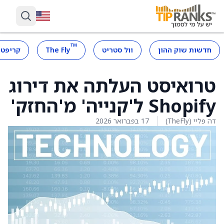
™
חדשות שוק ההון
וול סטריט
The Fly
קריפטו
טרואיסט העלתה את דירוג
Shopify ל'קנייה' מ'החזק'
דה פליי (TheFly)
17 בפברואר 2026