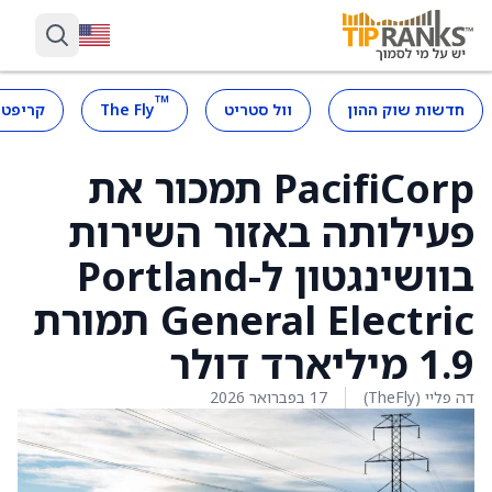
™
חדשות שוק ההון
וול סטריט
The Fly
קריפטו
PacifiCorp תמכור את
פעילותה באזור השירות
בוושינגטון ל-Portland
General Electric תמורת
1.9 מיליארד דולר
דה פליי (TheFly)
17 בפברואר 2026