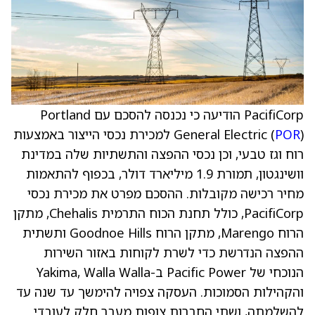
PacifiCorp הודיעה כי נכנסה להסכם עם Portland
POR
General Electric (
) למכירת נכסי הייצור באמצעות
רוח וגז טבעי, וכן נכסי ההפצה והתשתיות שלה במדינת
וושינגטון, תמורת 1.9 מיליארד דולר, בכפוף להתאמות
מחיר רכישה מקובלות. ההסכם מפרט את מכירת נכסי
PacifiCorp, כולל תחנת הכוח התרמית Chehalis, מתקן
הרוח Marengo, מתקן הרוח Goodnoe Hills ותשתית
ההפצה הנדרשת כדי לשרת לקוחות באזור השירות
הנוכחי של Pacific Power ב-Yakima, Walla Walla
והקהילות הסמוכות. העסקה צפויה להימשך עד שנה עד
להשלמתה, ושתי החברות צופות מעבר חלק לעובדי