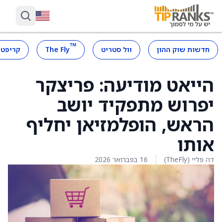
™
חדשות שוק ההון
וול סטריט
The Fly
קריפטו
הייאט מודיעה: פריצקר
יפרוש מתפקיד יושב
הראש, הופלמזיאן יחליף
אותו
דה פליי (TheFly)
16 בפברואר 2026