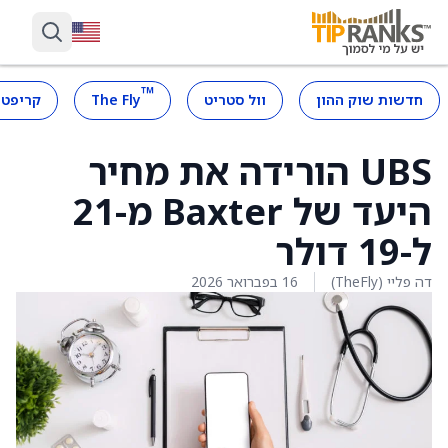
™
חדשות שוק ההון
וול סטריט
The Fly
קריפטו
UBS הורידה את מחיר
היעד של Baxter מ-21
ל-19 דולר
דה פליי (TheFly)
16 בפברואר 2026