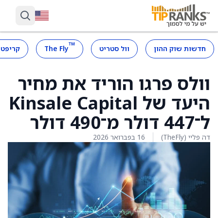
™
חדשות שוק ההון
וול סטריט
The Fly
קריפטו
וולס פרגו הוריד את מחיר
היעד של Kinsale Capital
ל־447 דולר מ־490 דולר
דה פליי (TheFly)
16 בפברואר 2026