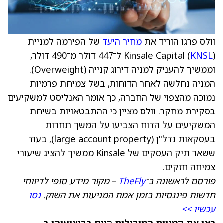
וולס פרגו הוריד את
מחיר היעד
של הפירמה למניית
KNSL
Kinsale Capital (
) ל־447 דולר מ־490 דולר,
וממשיך להעניק למניה דירוג קנייה (Overweight).
המניה נחלשה לאחר הדוחות, בשל צמיחת פרמיות
נמוכה מהצפוי של החברה, כך אומר האנליסט למשקיעים
בסקירת מחקר. וולס מציין כי ההתבטאויות בשיחת
המשקיעים על הדוח הצביעו על המשך תחרות
בעסקאות נדל"ן (large account property), בעוד
ששאר תיק העסקים של Kinsale ממשיך להציג שיעורי
צמיחה חזקים.
פורסם לראשונה ב־
TheFly
– מקור מידע סופי לדיווחי
חדשות פיננסיות בזמן אמת המניעות את השוק.
נסו
עכשיו >>
ראו את המניות המובילות היום בביצועיהן ב-