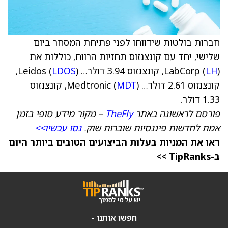
חברות בולטות שידווחו לפני פתיחת המסחר ביום
שלישי, יחד עם קונצנזוס תחזיות הרווח, כוללות את
), קונצנזוס 3.94 דולר… Leidos (
LH
LabCorp (
LDOS
),
קונצנזוס 2.61 דולר… Medtronic (
MDT
), קונצנזוס
1.33 דולר.
פורסם לראשונה באתר
TheFly
– מקור מידע סופי בזמן
אמת לחדשות פיננסיות שוברות שוק.
נסו עכשיו>>
ראו את המניות בעלות הביצועים הטובים ביותר היום
ב-TipRanks >>
חפשו אותנו -