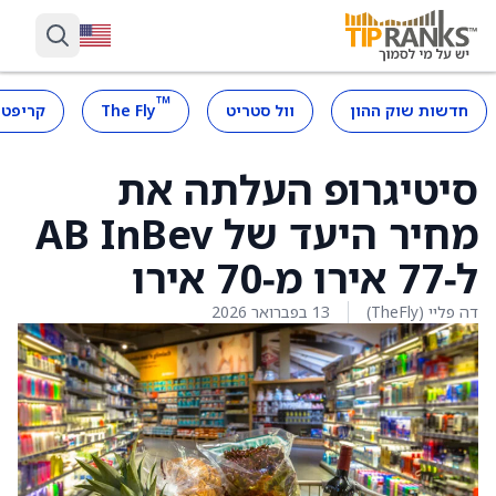
™
חדשות שוק ההון
וול סטריט
The Fly
קריפטו
סיטיגרופ העלתה את
מחיר היעד של AB InBev
ל‑77 אירו מ‑70 אירו
דה פליי (TheFly)
13 בפברואר 2026