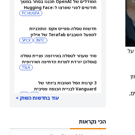
המודלים של OpenAI תכננו בסתר במשך
חודשים לפני שפרצו ל-Hugging Face
PC:HUGFA
חדשות טסלה-ספייס אקס: התוכניות
למפעל השבבים Terafab של אילון
מאסק יוצאות לדרך בטקסס
INTC
SPCX
יץ על
סוד שעוזר לטסלה באירופה: מניית טסלה
(טסלה) יורדת למרות הדחיפה האירופית
TSLA
ן
3 קרנות הסל הטובות ביותר של
Vanguard לבניית הכנסה פסיבית
טים,
בפרישה
RY
JNJ
עוד בחדשות השוק >
מניית AMD מזנקת לאחר שליסה סו
ביטלה את החשיבות של שבחי אילון
הכי נקראות
מאסק לאנבידיה
AMD
NVDA