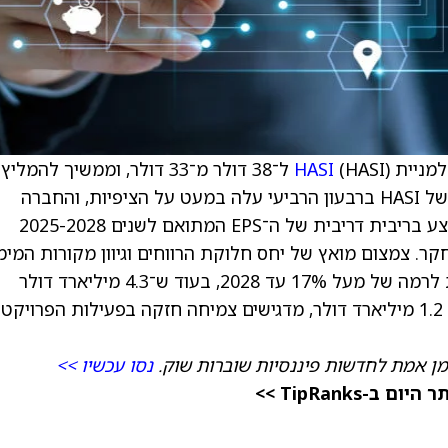
למניית
HASI
(HASI) ל־38 דולר מ־33 דולר, וממשיך להמל
המניה בדירוג נייטרלי (ניטרלי). ה־EPS המתואם של HASI ברבעון הרביעי עלה במעט על הציפיות, והחברה
העלתה את תחזית שיעור הצמיחה השנתי הממוצע בריבית דריבית של ה־EPS המתואם לשנים 2025-2028
מחקר. צמצום מואץ של יחס חלוקת הרווחים וגיוון מקורות המימו
צפויים להעלות את התשואה על ההון המתואמת לרמה של מעל 17% עד 2028, בעוד ש־4.3 מיליארד דולר
בעסקאות שנתיות, כולל פרויקט SunZia בהיקף 1.2 מיליארד דולר, מדגישים צמיחה חזקה בפעילות הפרויק
מן אמת לחדשות פיננסיות שוברות שוק.
נסו עכשיו >>
TipRanks >>