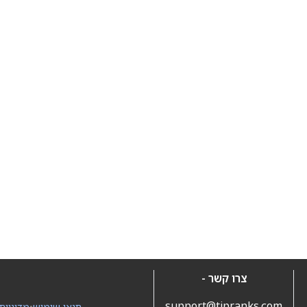
צרו קשר -
support@tipranks.com
תנאי שימוש
•
מדיניות