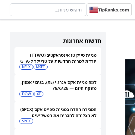
TipRanks.com
חדשות אחרונות
מניית טייק טו אינטראקטיב (TTWO)
יורדת למרות החדשות על טריילר ל-GTA
VI שיגיע לנטפליקס
MSFT
NFLX
למה מניית אקס אנרג'י (XE), בגיבוי אמזון,
מזנקת היום — 8/6/26?
DOW
XE
המכירה החדה במניית ספייס אקס (SPCX)
לא הצליחה להבריח את המשקיעים
הקמעונאיים
SPCX