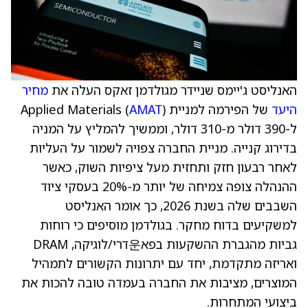
האנליסט ג'יימס שניידר מגולדמן זאקס העלה את
מחיר
היעד
של הפירמה למניית Applied Materials (
)
AMAT
ל-390 דולר מ-310 דולר, וממשיך להמליץ על המניה
בדירוג קנייה. מניית החברה צפויה לשמור על העליות
לאחר רבעון חזק ותחזית מעל ציפיות השוק, כאשר
ההנהלה צופה צמיחה של יותר מ-20% בעסקי ציוד
השבבים שלה בשנת 2026, כך אומר האנליסט
למשקיעים בדוח מחקר. בגולדמן מוסיפים כי רוחות
גביות מהגברת ההשקעות בפא운דרי/לוגיקה, DRAM
ואריזה מתקדמת, יחד עם יתרונות הקשורים לתמהיל
המוצרים, מציבות את החברה בעמדה טובה להכות את
ביצועי המתחרות.