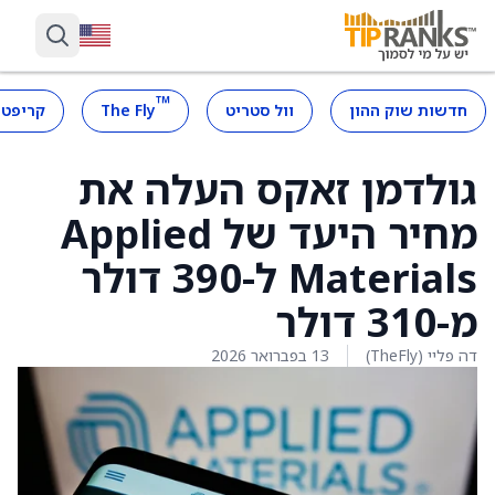
™
חדשות שוק ההון
וול סטריט
The Fly
קריפטו
גולדמן זאקס העלה את
מחיר היעד של Applied
Materials ל-390 דולר
מ-310 דולר
דה פליי (TheFly)
13 בפברואר 2026