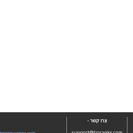
צרו קשר -
support@tipranks.com
תנאי שימוש
•
מדיניות