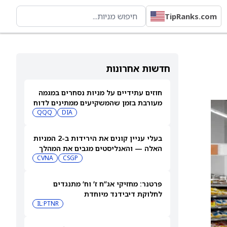
TipRanks.com
חדשות אחרונות
חוזים עתידיים על מניות נסחרים במגמה
מעורבת בזמן שהמשקיעים ממתינים לדוח
התעסוקה של יולי
DIA
QQQ
בעלי עניין קונים את הירידות ב-2 המניות
האלה — והאנליסטים מגבים את המהלך
CVNA
CSGP
פרטנר: מחזיקי אג”ח ז’ וח’ מתנגדים
לחלוקת דיבידנד מיוחדת
IL:PTNR