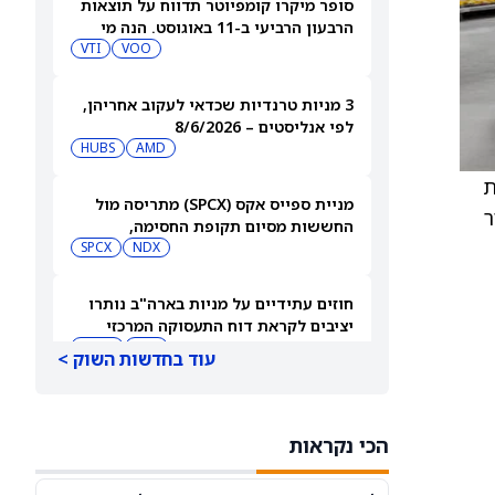
סופר מיקרו קומפיוטר תדווח על תוצאות
הרבעון הרביעי ב-11 באוגוסט. הנה מי
מחזיק במניית SMCI
VOO
VTI
3 מניות טרנדיות שכדאי לעקוב אחריהן,
לפי אנליסטים – 8/6/2026
HUBS
AMD
 את
מניית ספייס אקס (SPCX) מתריסה מול
ר
החששות מסיום תקופת החסימה,
ומטפסת לאחר שחרור 911 מיליון מניות
NDX
SPCX
חוזים עתידיים על מניות בארה"ב נותרו
יציבים לקראת דוח התעסוקה המרכזי
QQQ
DIA
עוד בחדשות השוק >
3 תעודות הסל הטובות ביותר להשקעה,
לפי אנליסט ה-AI – 8/6/2026
הכי נקראות
VYM
JNJ