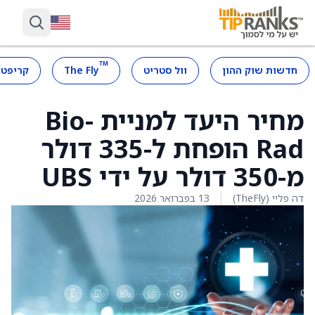
™
חדשות שוק ההון
וול סטריט
The Fly
קריפטו
מחיר היעד למניית Bio-
Rad הופחת ל-335 דולר
מ-350 דולר על ידי UBS
דה פליי (TheFly)
13 בפברואר 2026