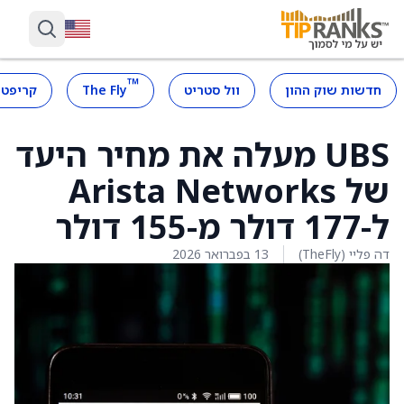
™
חדשות שוק ההון
וול סטריט
The Fly
קריפטו
UBS מעלה את מחיר היעד
של Arista Networks
ל-177 דולר מ-155 דולר
דה פליי (TheFly)
13 בפברואר 2026