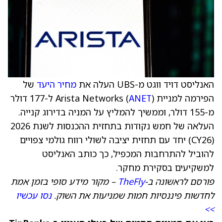
האנליסט דויד ווגט מ-UBS העלה את
מחיר היעד
של
הפירמה למניית Arista Networks (
ANET
) ל-177 דולר
מ-155 דולר, וממשיך להמליץ על המניה בדירוג קנייה.
העלאה של חמש נקודות בתחזית ההכנסות לשנת 2026
(CY26) יחד עם תחזית יציבה לשולי רווח גולמי צפויים
להוביל להתרחבות המכפיל, כך כותב האנליסט
למשקיעים בסקירת מחקר.
פורסם לראשונה ב-
TheFly
– מקור מידע סופי בזמן אמת
לחדשות פיננסיות חמות שמניעות את השוק.
נסו עכשיו
>>