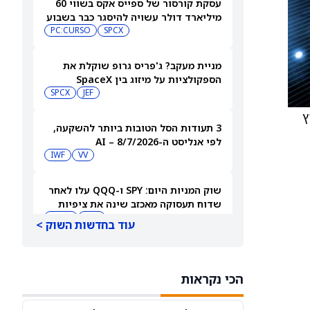
עסקת קורסור של ספייס אקס בשווי 60
מיליארד דולר עשויה להיסגר כבר בשבוע
הבא… אבל המותג Cursor עלול להיעלם
SPCX
PC:CURSO
מניית מעקב? ג'פריס גרופ שוקלת את
הספקולציות על מיזוג בין SpaceX
לטסלה
JEF
SPCX
יץ
3 תעודות הסל הטובות ביותר להשקעה,
לפי אנליסט ה-AI – 8/7/2026
IWF
VV
שוק המניות היום: SPY ו-QQQ עלו לאחר
שדוח תעסוקה מאכזב שינה את ציפיות
הריבית
DIA
QQQ
עוד בחדשות השוק >
מניות מחשוב קוונטי מזנקות כשוושינגטון
בוחנת הגדלת המימון ב-68%
הכי נקראות
QBTS
IONQ