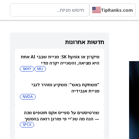
TipRanks.com
חדשות אחרונות
מיקרון או SK hynix: מניית שבבי AI אחת
היא מציאה, והשנייה יקרה מדי
SKHY
MU
"משחקת באש": משקיע מזהיר לגבי
מניית אנבידיה
NVDA
שורטיסטים על ספייס אקס חוטפים מכה
— הנה מה שג'יי פי מורגן רואה בהמשך
SPCX