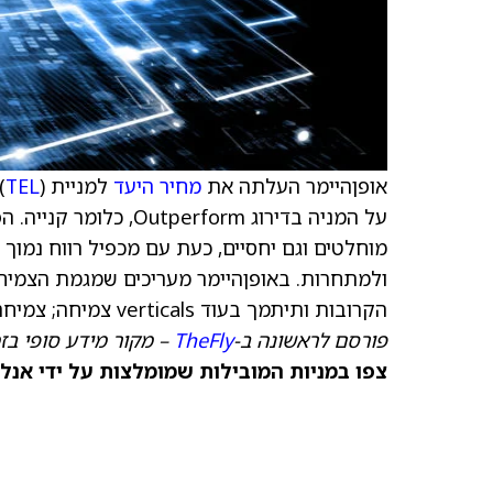
אופןהיימר העלתה את
מחיר היעד
למניית TE Connectivity (
TEL
על המניה בדירוג rform
מוחלטים וגם יחסיים, כעת עם מכפיל רווח נמו
ולמתחרות. באופןהיימר מעריכים שמגמת הצמי
הקרובות ותיתמך בעוד verticals צמיחה; צמיחה יציבה בהיקף התכנים בתחום הרכב; ופרופיל פיננסי חזק.
פורסם לראשונה ב-
TheFly
– מקור מידע סופי בז
צפו במניות המובילות שמומלצות על ידי אנל