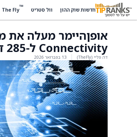
™
The Fly
חדשות שוק ההון
וול סטריט
Connectivity ל-285 דולר מ-270 דולר
דה פליי (TheFly)
13 בפברואר 2026