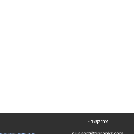
צרו קשר -
support@tipranks.com
תנאי שימוש
•
מדיניות