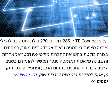
) ל-285 דולר מ-270 דולר, וממשיכה להמל
Outpe, כלומר קנייה. הפירמה מציינת כי המניה נראית אטרקטיבית מאוד, במונחים
ך בצורה בולטת בהשוואה לחברות מולטי-אינדסטריאל אחרות
חה בבינה מלאכותית/דאטה סנטר תמשיך להתקדם בשנים
מן אמת לחדשות פיננסיות שוברות-שוק.
נסו עכשיו >>
יסטים >>