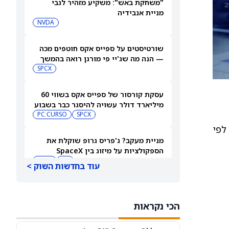
"משחקת באש": משקיע מזהיר לגבי
מניית אנבידיה
NVDA
שורטיסטים על ספייס אקס חוטפים מכה
— הנה מה שג'יי פי מורגן רואה בהמשך
SPCX
עסקת קורסור של ספייס אקס בשווי 60
מיליארד דולר עשויה להיסגר כבר בשבוע
הבא… אבל המותג Cursor עלול להיעלם
SPCX
PC:CURSO
 התחתונה צפויים להשתפר עוד יותר לקראת 2027, כך לפי
מניית מעקב? ג'פריס גרופ שוקלת את
הספקולציות על מיזוג בין SpaceX
לטסלה
JEF
SPCX
עוד בחדשות השוק >
3 תעודות הסל הטובות ביותר להשקעה,
לפי אנליסט ה-AI – 8/7/2026
הכי נקראות
IWF
VV