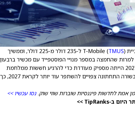
T-M (
TMUS
) ל-235 דולר מ-225 דולר, וממשיך
ליץ על המניה בדירוג קנייה (Overweight). למרות שהחמצה במספר מנויי הפוסטפייד עם מכשיר ברבעון
הרביעי עשויה הייתה לעורר דאגה, התחזית עד 2027 הייתה מספיק מעודדת כדי להרגיע חששות ממלחמת
מחירים בין המפעילות. במקביל, מדדי הצמיחה בשורה
מן אמת לחדשות פיננסיות שוברות שווי שוק.
נסו עכשיו >>
TipRanks >>