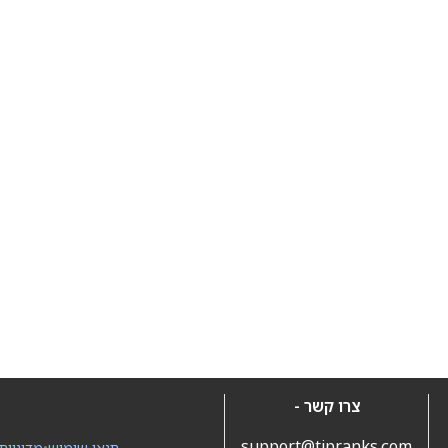
צרו קשר -
support@tipranks.com
תנאי שימוש
•
מדיניות