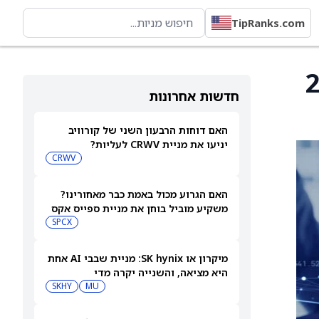
TipRanks.com
T‑Mobil ל-235
חדשות אחרונות
האם דוחות הרבעון השני של קורוויב
יניעו את מניית CRWV לעליות?
CRWV
האם הגרוע מכול באמת כבר מאחורינו?
משקיע מוביל בוחן את מניית ספייס אקס
SPCX
מיקרון או SK hynix: מניית שבבי AI אחת
היא מציאה, והשנייה יקרה מדי
SKHY
MU