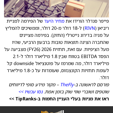
פייפר סנדלר הורידו את
מחיר היעד
של הפירמה למניית
ריביאן (
RIVN
) ל-18 דולר מ-20 דולר, וממשיכים להמליץ
על מניה בדירוג נייטרלי (החזק). בפירמה מציינים
שהחברה הציגה תוצאות טובות ברבעון הרביעי, שהיו
מעל הציפיות. עם זאת, תחזית 2026 (FY26) מצביעה על
הפסד EBITDA בטווח שבין 1.8 מיליארד דולר ל-2.1
מיליארד דולר, מה שמרמז על פוטנציאל downside קל
לעומת תחזיות הקונצנזוס, שעומדות על כ-1.8 מיליארד
דולר.
פורסם לראשונה ב-
TheFly
– מקור מידע סופי לדיווחים
שוטפים ושוברי שווי שוק בזמן אמת.
נסו עכשיו >>
ראו את מניות בעלי העניין החמות ב-TipRanks >>