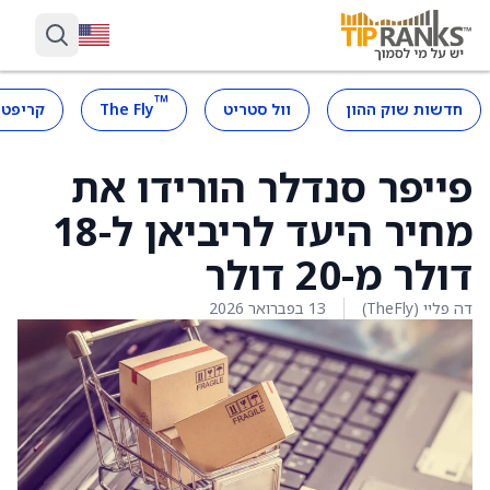
™
חדשות שוק ההון
וול סטריט
The Fly
קריפטו
פייפר סנדלר הורידו את
מחיר היעד לריביאן ל-18
דולר מ-20 דולר
דה פליי (TheFly)
13 בפברואר 2026