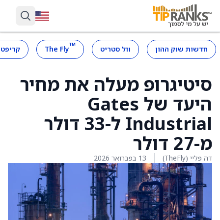
™
חדשות שוק ההון
וול סטריט
The Fly
קריפטו
סיטיגרופ מעלה את מחיר
היעד של Gates
Industrial ל-33 דולר
מ-27 דולר
דה פליי (TheFly)
13 בפברואר 2026