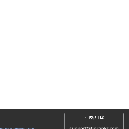
צרו קשר -
support@tipranks.com
תנאי שימוש
•
מדיניות