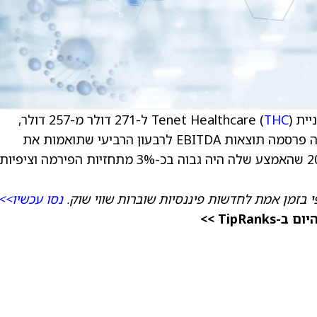
Tenet (
THC
) ל-271 דולר מ-257 דולר,
ושומרת על המלצת קנייה למניה, לאחר שהחברה פרסמה תוצאות EBITDA לרבעון הרביעי שתואמות את
התחזית המוקדמת שלה, וכן נתנה תחזית ל-2026 שהאמצע שלה היה גבוה בכ-3% מתחזיות הפירמה וציפיות
 בזמן אמת לחדשות פיננסיות שוברות שווי שוק.
נסו עכשיו>>
TipRa >>