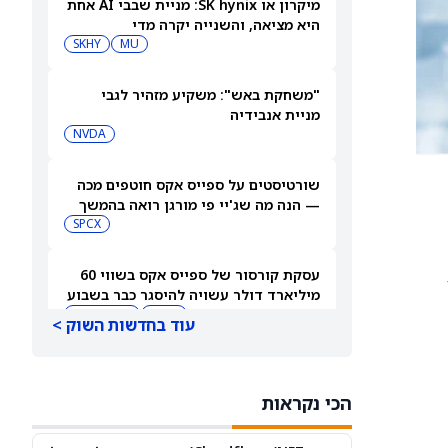
מיקרון או SK hynix: מניית שבבי AI אחת
היא מציאה, והשנייה יקרה מדי
SKHY
MU
"משחקת באש": משקיע מזהיר לגבי
מניית אנבידיה
NVDA
שורטיסטים על ספייס אקס חוטפים מכה
— הנה מה שג'יי פי מורגן רואה בהמשך
SPCX
עסקת קורסור של ספייס אקס בשווי 60
מיליארד דולר עשויה להיסגר כבר בשבוע
הבא… אבל המותג Cursor עלול להיעלם
SPCX
PC:CURSO
עוד בחדשות השוק >
מניית מעקב? ג'פריס גרופ שוקלת את
הספקולציות על מיזוג בין SpaceX
הכי נקראות
לטסלה
JEF
SPCX