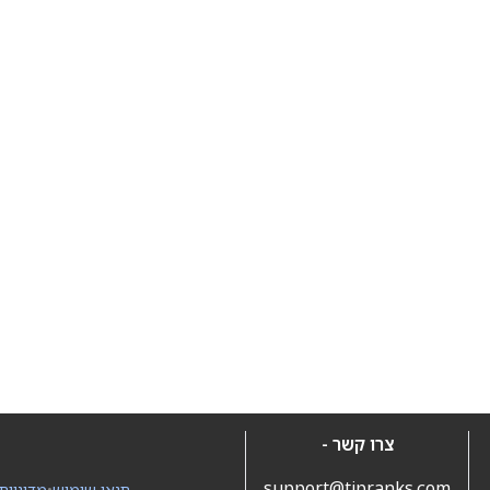
צרו קשר -
support@tipranks.com
תנאי שימוש
•
מדיניות