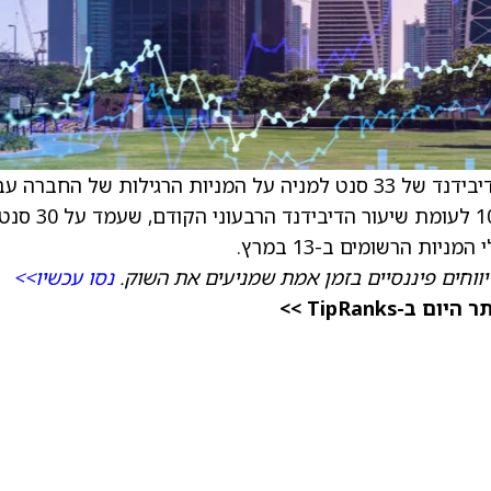
) הודיעה כי ועד הנאמנים הכריז על דיבידנד של 33 סנט למניה על המניות הרגילות של החברה 
הרבעון הראשון של 2026. מדובר בעלייה של 10% לעומת שיעור הדיבידנד הרבעוני הקודם, שעמד על 0
יווחים פיננסיים בזמן אמת שמניעים את השוק.
נסו עכשיו>>
TipRanks >>