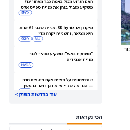
האם הגרוע מכול באמת כבר מאחורינו?
משקיע מוביל בוחן את מניית ספייס אקס
SPCX
מיקרון או SK hynix: מניית שבבי AI אחת
היא מציאה, והשנייה יקרה מדי
SKHY
MU
עבור
"משחקת באש": משקיע מזהיר לגבי
3 סנט
מניית אנבידיה
NVDA
שורטיסטים על ספייס אקס חוטפים מכה
— הנה מה שג'יי פי מורגן רואה בהמשך
SPCX
עוד בחדשות השוק >
עסקת קורסור של ספייס אקס בשווי 60
מיליארד דולר עשויה להיסגר כבר בשבוע
הכי נקראות
הבא… אבל המותג Cursor עלול להיעלם
SPCX
PC:CURSO