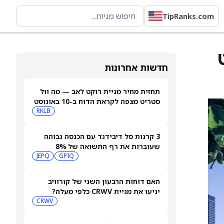
TipRanks.com
-33 סנט
חדשות אחרונות
תחזית מחיר מניית רוקט לאב — מה וול
סטריט מצפה לקראת הדוח ב-10 באוגוסט
RKLB
3 קרנות סל דיבידנד עם הכנסה גבוהה
שעוברות את רף התשואה של 8%
JEPQ
GPIQ
האם דוחות הרבעון השני של קורוויב
יניעו את מניית CRWV כלפי מעלה?
CRWV