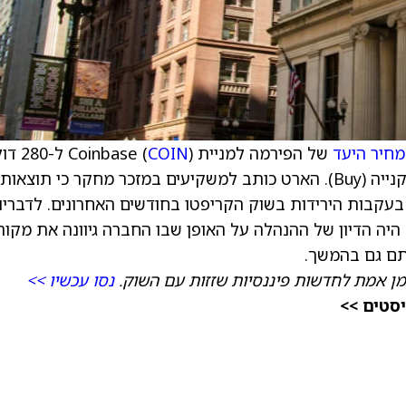
מחיר היעד
של הפירמה למניית Coinbase (
COIN
) ל-280 
מ-340 דולר, וממשיך להמליץ על המניה בדירוג קנייה (Buy). הארט כותב למשקיעים במזכר מחקר כי תוצאות
בעקבות הירידות בשוק הקריפטו בחודשים האחרונים. לדבריו,
החלק הבולט בשיחת המשקיעים של Coinbase היה הדיון של ההנהלה על האופן שבו החברה גיוונה את מק
ותם גם בהמשך.
מן אמת לחדשות פיננסיות שזזות עם השוק.
נסו עכשיו >>
יסטים >>