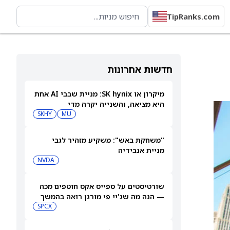
TipRanks.com
חדשות אחרונות
מיקרון או SK hynix: מניית שבבי AI אחת
היא מציאה, והשנייה יקרה מדי
SKHY
MU
"משחקת באש": משקיע מזהיר לגבי
מניית אנבידיה
NVDA
שורטיסטים על ספייס אקס חוטפים מכה
— הנה מה שג'יי פי מורגן רואה בהמשך
SPCX