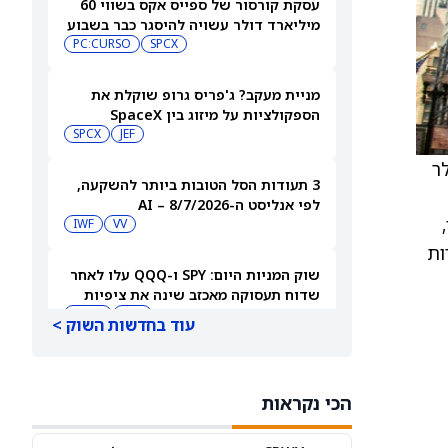
עסקת קורסור של ספייס אקס בשווי 60
מיליארד דולר עשויה להיסגר כבר בשבוע
הבא… אבל המותג Cursor עלול להיעלם
SPCX
PC:CURSO
מניית מעקב? ג'פריס גרופ שוקלת את
הספקולציות על מיזוג בין SpaceX
לטסלה
JEF
SPCX
דולר
3 תעודות הסל הטובות ביותר להשקעה,
לפי אנליסט ה-AI – 8/7/2026
IWF
VV
ורות
שוק המניות היום: SPY ו-QQQ עלו לאחר
שדוח תעסוקה מאכזב שינה את ציפיות
הריבית
DIA
QQQ
עוד בחדשות השוק >
מניות מחשוב קוונטי מזנקות כשוושינגטון
בוחנת הגדלת המימון ב-68%
הכי נקראות
QBTS
IONQ