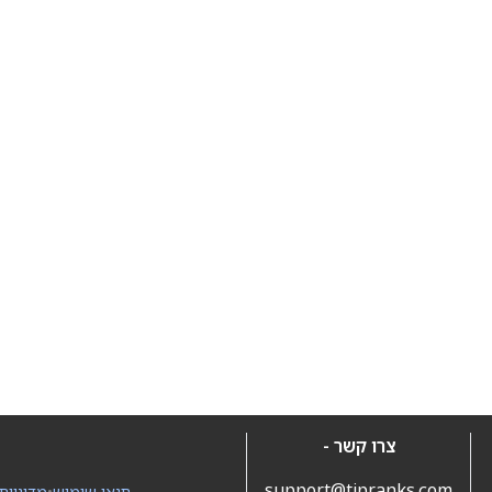
צרו קשר -
support@tipranks.com
תנאי שימוש
•
מדיניות