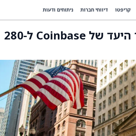
קריפטו
דיווחי חברות
ניתוחים ודעות
BTIG מורידה את מחיר היעד של Coinbase ל-280